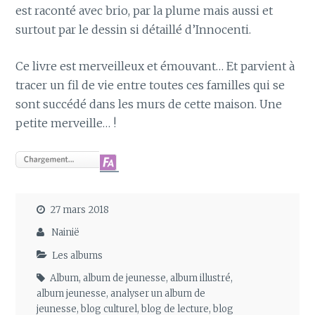
est raconté avec brio, par la plume mais aussi et
surtout par le dessin si détaillé d’Innocenti.
Ce livre est merveilleux et émouvant… Et parvient à
tracer un fil de vie entre toutes ces familles qui se
sont succédé dans les murs de cette maison. Une
petite merveille… !
27 mars 2018
Nainië
Les albums
Album
,
album de jeunesse
,
album illustré
,
album jeunesse
,
analyser un album de
jeunesse
,
blog culturel
,
blog de lecture
,
blog