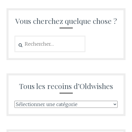
Vous cherchez quelque chose ?
Rechercher :
Tous les recoins d’Oldwishes
Tous
les
recoins
d’Oldwishes