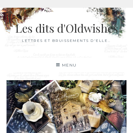
Aller
au
Les dits d'Oldwishes
contenu
LETTRES ET BRUISSEMENTS D'ELLE…
MENU