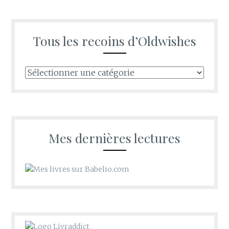
Tous les recoins d’Oldwishes
Tous
les
recoins
d’Oldwishes
Mes dernières lectures