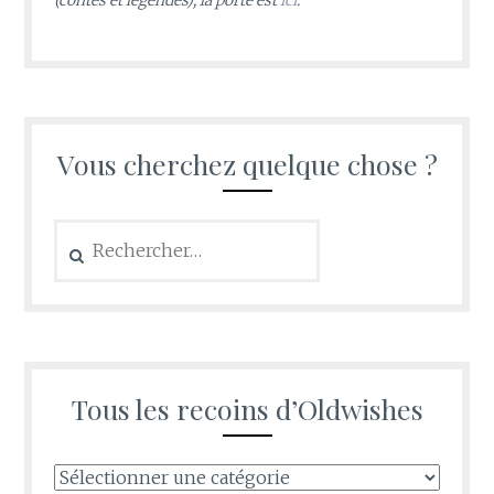
(contes et légendes), la porte est
ici
.
Vous cherchez quelque chose ?
Rechercher :
Tous les recoins d’Oldwishes
Tous