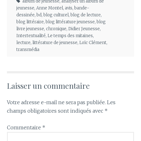
album de jeunesse
,
analyser un album de
jeunesse
,
Anne Montel
,
avis
,
bande-
dessinée
,
bd
,
blog culturel
,
blog de lecture
,
blog littéraire
,
blog littérature jeunesse
,
blog
livre jeunesse
,
chronique
,
Didier Jeunesse
,
Intertextualité
,
Le temps des mitaines
,
lecture
,
littérature de jeunesse
,
Loïc Clément
,
transmédia
Laisser un commentaire
Votre adresse e-mail ne sera pas publiée.
Les
champs obligatoires sont indiqués avec
*
Commentaire
*