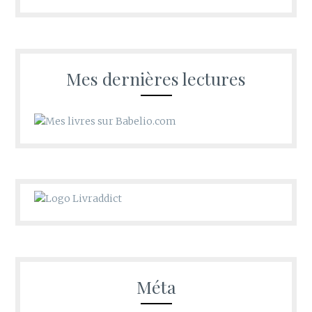
les
recoins
d’Oldwishes
Mes dernières lectures
Méta