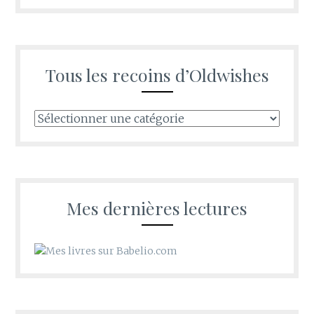
Tous les recoins d’Oldwishes
Tous
les
recoins
d’Oldwishes
Mes dernières lectures