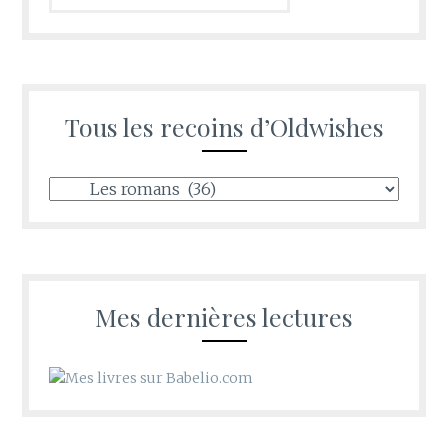
Tous les recoins d’Oldwishes
Tous
les
recoins
d’Oldwishes
Mes dernières lectures