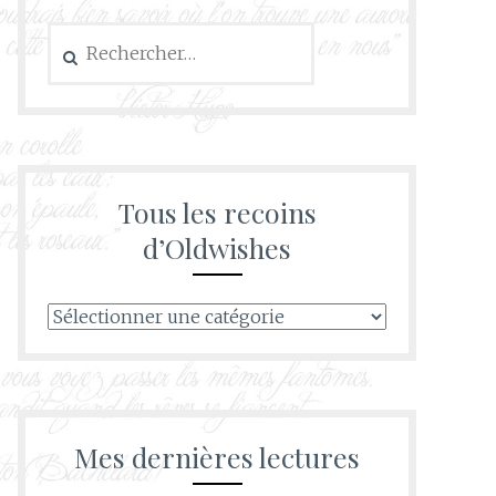
Rechercher :
Tous les recoins
d’Oldwishes
Tous
les
recoins
d’Oldwishes
Mes dernières lectures