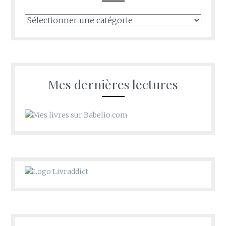
Tous
les
recoins
d’Oldwishes
Mes dernières lectures