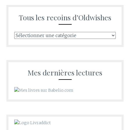
Tous les recoins d’Oldwishes
Tous
les
recoins
d’Oldwishes
Mes dernières lectures