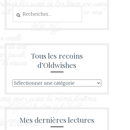
Rechercher :
Tous les recoins
d’Oldwishes
Tous
les
recoins
d’Oldwishes
Mes dernières lectures