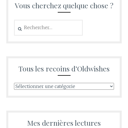
Vous cherchez quelque chose ?
Rechercher :
Tous les recoins d’Oldwishes
Tous
les
recoins
d’Oldwishes
Mes dernières lectures