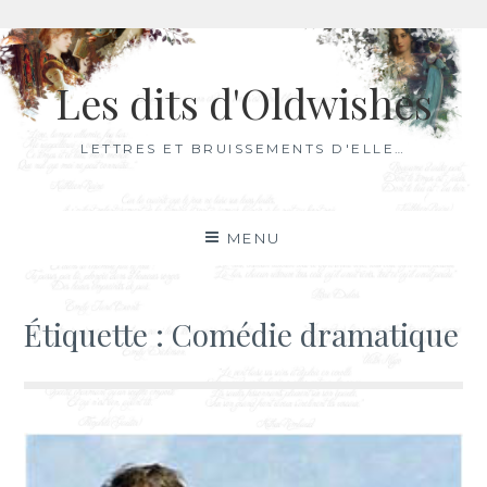
Aller
au
Les dits d'Oldwishes
contenu
LETTRES ET BRUISSEMENTS D'ELLE…
MENU
Étiquette :
Comédie dramatique