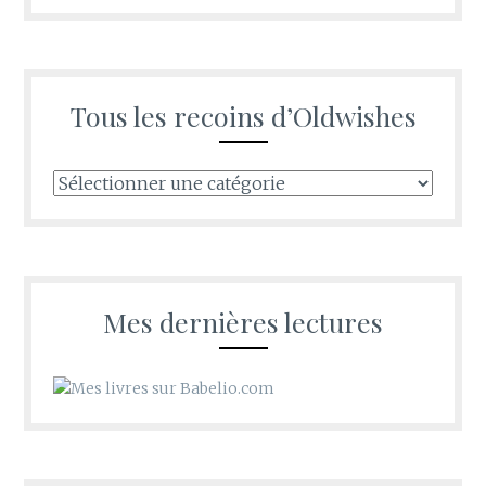
Tous les recoins d’Oldwishes
Tous
les
recoins
d’Oldwishes
Mes dernières lectures