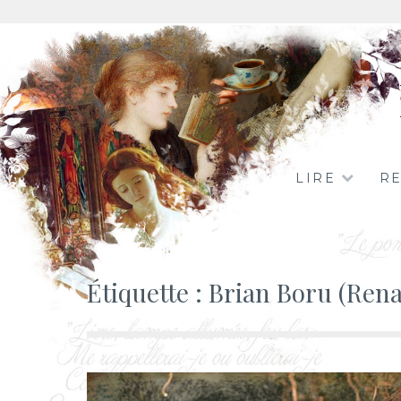
Aller
au
contenu
LIRE
R
Étiquette :
Brian Boru (Rena