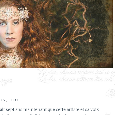
ION
,
TOUT
t sept ans maintenant que cette artiste et sa voix