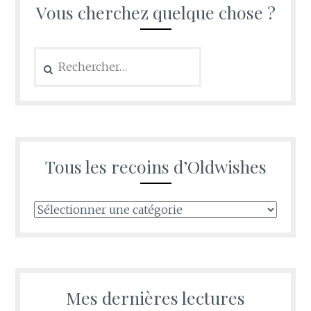
Vous cherchez quelque chose ?
Rechercher :
Tous les recoins d’Oldwishes
Tous
les
recoins
d’Oldwishes
Mes dernières lectures