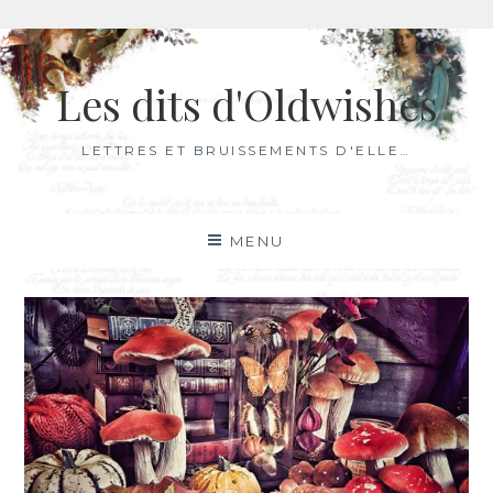
Aller
au
Les dits d'Oldwishes
contenu
LETTRES ET BRUISSEMENTS D'ELLE…
MENU