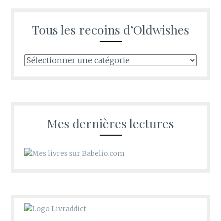
Tous les recoins d’Oldwishes
Tous
les
recoins
d’Oldwishes
Mes dernières lectures