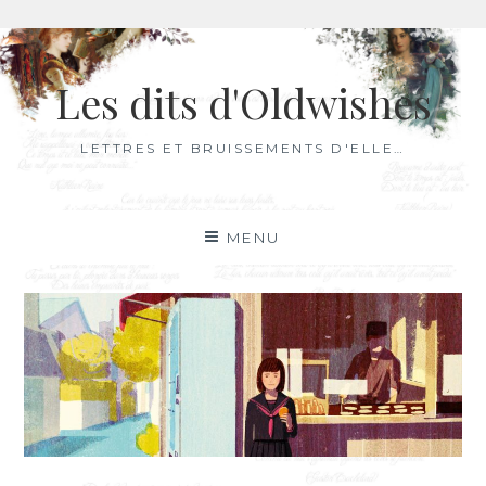
Aller
au
Les dits d'Oldwishes
contenu
LETTRES ET BRUISSEMENTS D'ELLE…
MENU