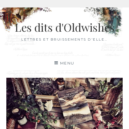
Aller
au
Les dits d'Oldwishes
contenu
LETTRES ET BRUISSEMENTS D'ELLE…
MENU