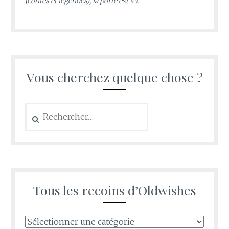
(contes et légendes), la porte est
ici
.
Vous cherchez quelque chose ?
Rechercher :
Tous les recoins d’Oldwishes
Tous