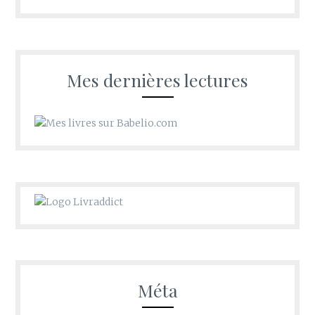
les
recoins
d’Oldwishes
Mes dernières lectures
Méta