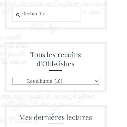
Rechercher :
Tous les recoins
d’Oldwishes
Tous
les
recoins
d’Oldwishes
Mes dernières lectures