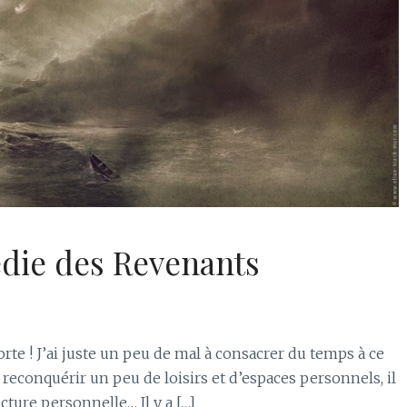
édie des Revenants
rte ! J’ai juste un peu de mal à consacrer du temps à ce
econquérir un peu de loisirs et d’espaces personnels, il
cture personnelle… Il y a […]