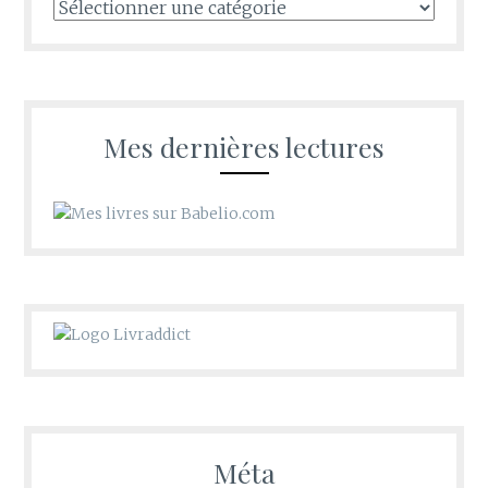
Tous
les
recoins
d’Oldwishes
Mes dernières lectures
Méta