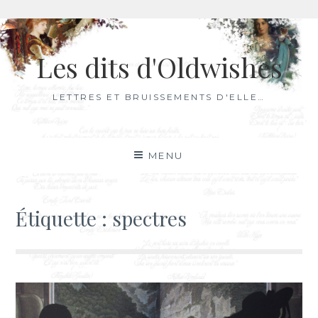
Aller
au
Les dits d'Oldwishes
contenu
LETTRES ET BRUISSEMENTS D'ELLE…
MENU
Étiquette :
spectres