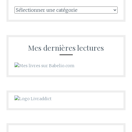
Tous
les
recoins
d’Oldwishes
Mes dernières lectures