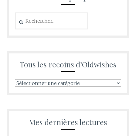
Rechercher :
Tous les recoins d’Oldwishes
Tous
les
recoins
d’Oldwishes
Mes dernières lectures