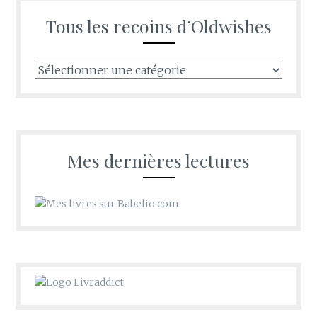
Tous les recoins d’Oldwishes
Tous
les
recoins
d’Oldwishes
Mes dernières lectures