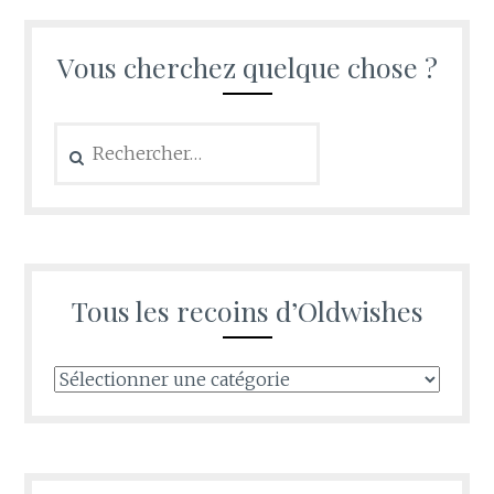
Vous cherchez quelque chose ?
Rechercher :
Tous les recoins d’Oldwishes
Tous
les
recoins
d’Oldwishes