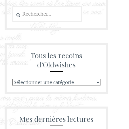
Rechercher :
Tous les recoins
d’Oldwishes
Tous
les
recoins
d’Oldwishes
Mes dernières lectures