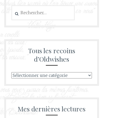
Rechercher :
Tous les recoins
d’Oldwishes
Tous
les
recoins
d’Oldwishes
Mes dernières lectures