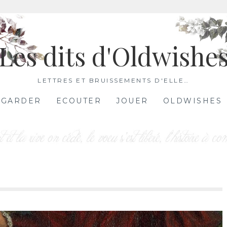
Les dits d'Oldwishe
LETTRES ET BRUISSEMENTS D'ELLE…
EGARDER
ECOUTER
JOUER
OLDWISHES