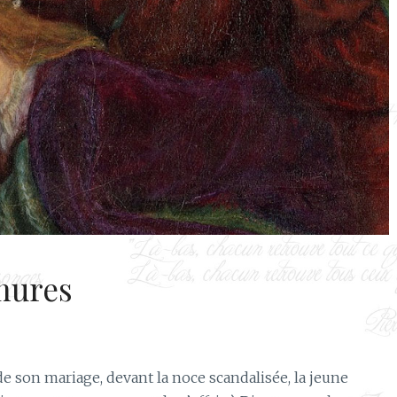
mures
de son mariage, devant la noce scandalisée, la jeune