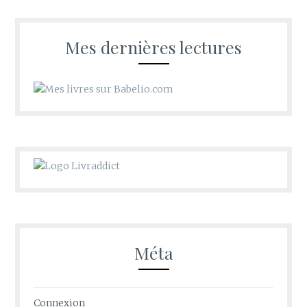
d’Oldwishes
Mes dernières lectures
Méta
Connexion