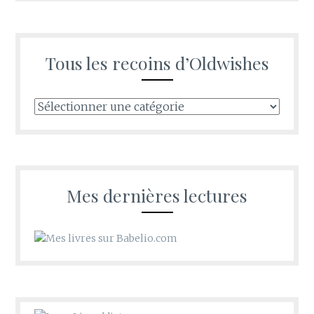
Tous les recoins d’Oldwishes
Tous
les
recoins
d’Oldwishes
Mes dernières lectures