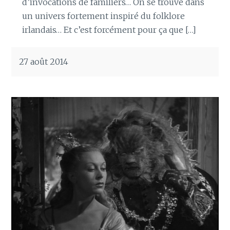
d’invocations de familiers… On se trouve dans
un univers fortement inspiré du folklore
irlandais… Et c’est forcément pour ça que […]
27 août 2014