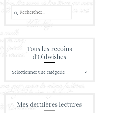
Rechercher :
Tous les recoins
d’Oldwishes
Tous
les
recoins
d’Oldwishes
Mes dernières lectures