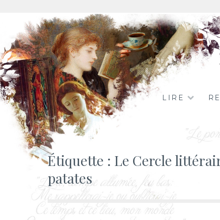
Aller
au
contenu
LIRE
R
Étiquette :
Le Cercle littéra
patates