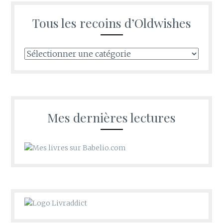
Tous les recoins d’Oldwishes
Tous
les
recoins
d’Oldwishes
Mes dernières lectures