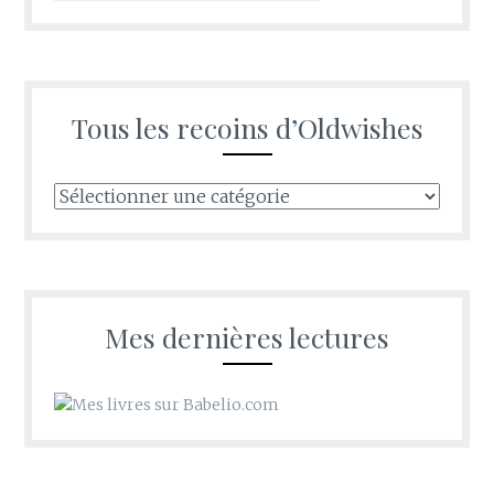
Tous les recoins d’Oldwishes
Tous
les
recoins
d’Oldwishes
Mes dernières lectures