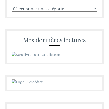
Tous
les
recoins
d’Oldwishes
Mes dernières lectures