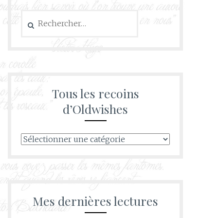
Rechercher :
Tous les recoins
d’Oldwishes
Tous
les
recoins
d’Oldwishes
Mes dernières lectures