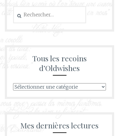
Rechercher :
Tous les recoins
d’Oldwishes
Tous
les
recoins
d’Oldwishes
Mes dernières lectures