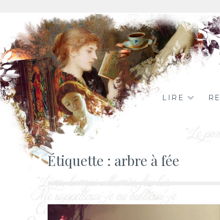
Aller
au
contenu
LIRE
R
Étiquette :
arbre à fée