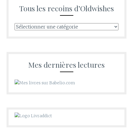
Tous les recoins d’Oldwishes
Tous
les
recoins
d’Oldwishes
Mes dernières lectures